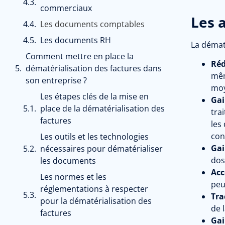
commerciaux
Les 
Les documents comptables
Les documents RH
La démat
Comment mettre en place la
Réd
dématérialisation des factures dans
mêm
son entreprise ?
moy
Les étapes clés de la mise en
Gai
place de la dématérialisation des
tra
factures
les
con
Les outils et les technologies
Gai
nécessaires pour dématérialiser
dos
les documents
Acc
Les normes et les
peu
réglementations à respecter
Tra
pour la dématérialisation des
de 
factures
Gai