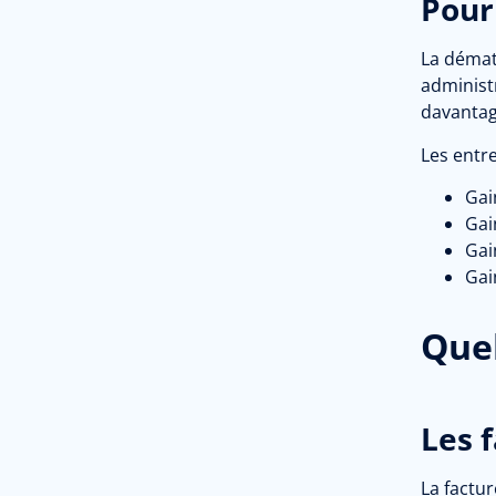
Pour
La dématé
administr
davantag
Les entre
Gai
Gai
Gai
Gai
Quel
Les 
La factur