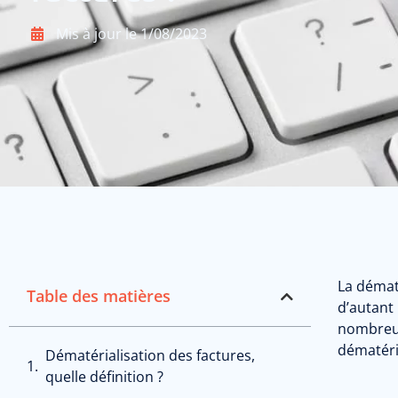
Mis à jour le
1/08/2023
La dématé
Table des matières
d’autant 
nombreux
dématéria
Dématérialisation des factures,
quelle définition ?