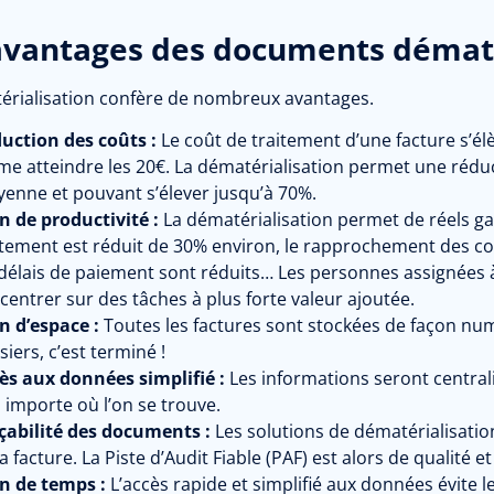
avantages des documents dématé
érialisation confère de nombreux avantages.
uction des coûts :
Le coût de traitement d’une facture s’é
e atteindre les 20€. La dématérialisation permet une rédu
enne et pouvant s’élever jusqu’à 70%.
n de productivité :
La dématérialisation permet de réels ga
itement est réduit de 30% environ, le rapprochement des 
 délais de paiement sont réduits… Les personnes assignées 
centrer sur des tâches à plus forte valeur ajoutée.
n d’espace :
Toutes les factures sont stockées de façon num
siers, c’est terminé !
ès aux données simplifié :
Les informations seront central
 importe où l’on se trouve.
çabilité des documents :
Les solutions de dématérialisation
la facture. La Piste d’Audit Fiable (PAF) est alors de qualité e
n de temps :
L’accès rapide et simplifié aux données évite