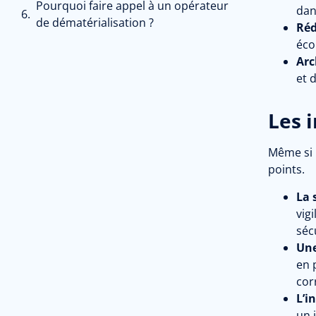
Pourquoi faire appel à un opérateur
dan
de dématérialisation ?
Réd
éco
Arc
et 
Les 
Même si l
points.
La 
vig
séc
Une
en 
cor
L’i
un 