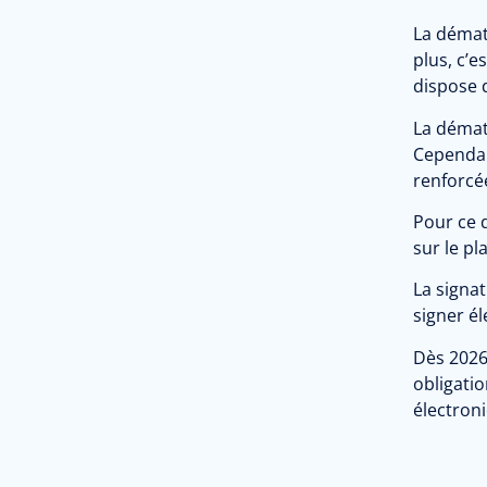
La dématé
plus, c’e
dispose 
La dématé
Cependant
renforcée
Pour ce q
sur le p
La signat
signer él
Dès 2026,
obligatio
électroni