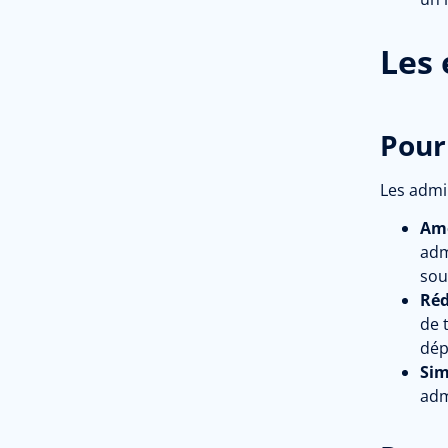
Les 
Pour
Les admi
Amé
adm
sou
Réd
de 
dép
Sim
adm