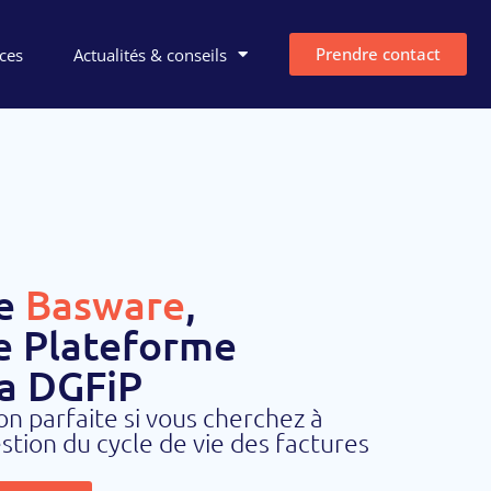
Prendre contact
ces
Actualités & conseils
e
Basware
,
e Plateforme
la DGFiP
on parfaite si vous cherchez à
stion du cycle de vie des factures