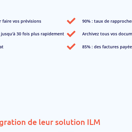
 faire vos prévisions
90% : taux de rapproch
 jusqu'à 30 fois plus rapidement
Archivez tous vos docu
at
85% : des factures payé
égration de leur solution ILM