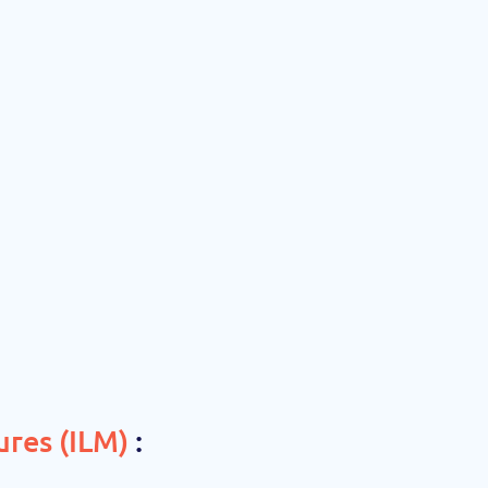
ures (ILM)
: