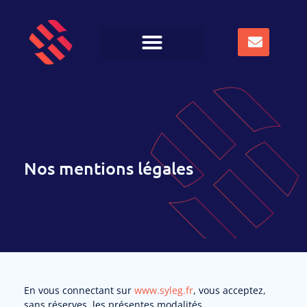
Nos mentions légales
En vous connectant sur
www.syleg.fr
, vous acceptez,
sans réserves, les présentes modalités.