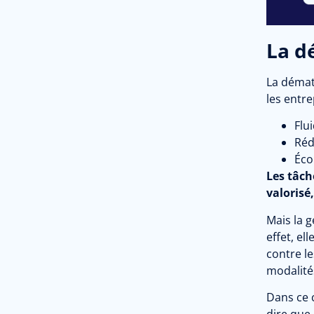
La d
La démat
les entre
Flu
Réd
Éco
Les tâch
valorisé
Mais la g
effet, el
contre le
modalité
Dans ce 