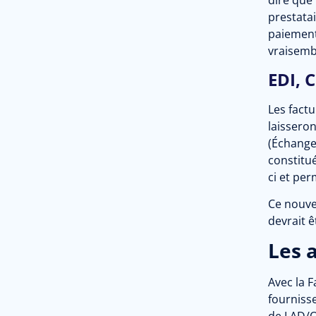
dire que
prestatai
paiement
vraisemb
EDI, 
Les factu
laissero
(Échange 
constitué
ci et pe
Ce nouvea
devrait ê
Les 
Avec la F
fourniss