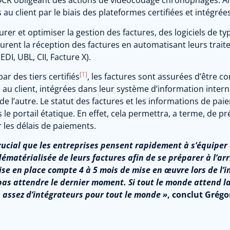
CR obligeant des actions de vidéocodage chronophages. Ain
au client par le biais des plateformes certifiées et intégré
rer et optimiser la gestion des factures, des logiciels de 
urent la réception des factures en automatisant leurs trait
EDI, UBL, CII, Facture X).
[1]
ar des tiers certifiés
, les factures sont assurées d’être c
 au client, intégrées dans leur système d’information interne
 de l’autre. Le statut des factures et les informations de 
 le portail étatique. En effet, cela permettra, a terme, de p
 les délais de paiements.
crucial que les entreprises pensent rapidement à s’équiper 
dématérialisée de leurs factures afin de se préparer à l’ar
se en place compte 4 à 5 mois de mise en œuvre lors de l’ins
pas attendre le dernier moment. Si tout le monde attend la v
 assez d’intégrateurs pour tout le monde »
, conclut Grégo