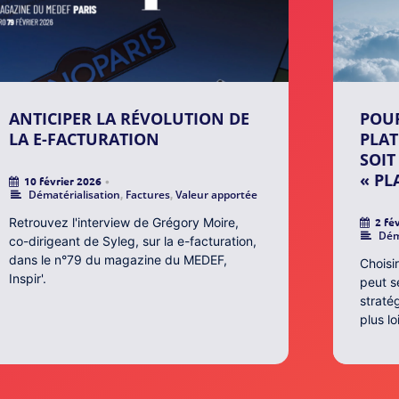
ANTICIPER LA RÉVOLUTION DE
POUR
LA E-FACTURATION
PLAT
SOIT
« PL
10 février 2026
•
Dématérialisation
,
Factures
,
Valeur apportée
Retrouvez l'interview de Grégory Moire,
2 fé
Dém
co-dirigeant de Syleg, sur la e-facturation,
dans le n°79 du magazine du MEDEF,
Choisi
Inspir'.
peut s
straté
plus lo