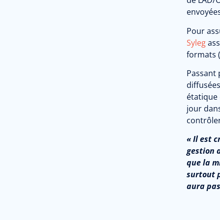
de LAD/O
envoyées 
Pour assu
Syleg
ass
formats (
Passant p
diffusées
étatique
jour dans
contrôler
« Il est 
gestion 
que la mi
surtout 
aura pas