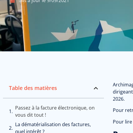
Mis à jour le
9/09/2021
Archimag
Table des matières
dirigean
2026.
Passez à la facture électronique, on
Pour ret
vous dit tout !
Pour lire
La dématérialisation des factures,
quel intérêt ?