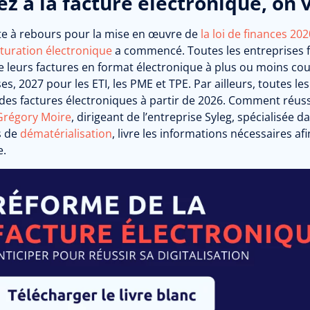
z à la facture électronique, on v
e à rebours pour la mise en œuvre de
la loi de finances 202
cturation électronique
a commencé. Toutes les entreprises fr
e leurs factures en format électronique à plus ou moins co
es, 2027 pour les ETI, les PME et TPE. Par ailleurs, toutes l
des factures électroniques à partir de 2026. Comment réussi
Grégory Moire
, dirigeant de l’entreprise Syleg, spécialisée da
s de
dématérialisation
, livre les informations nécessaires af
e.