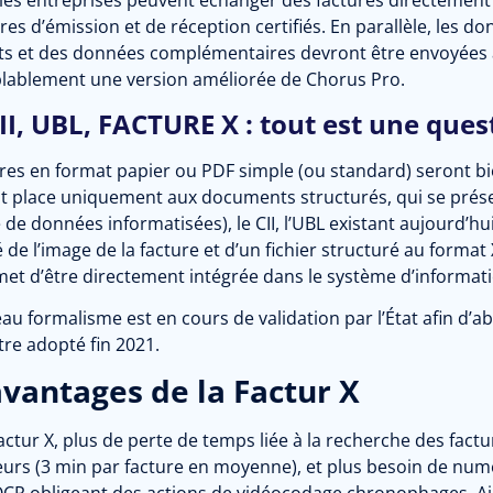
 les entreprises peuvent échanger des factures directement 
res d’émission et de réception certifiés. En parallèle, les do
s et des données complémentaires devront être envoyées à
lablement une version améliorée de Chorus Pro.
CII, UBL, FACTURE X : tout est une que
res en format papier ou PDF simple (ou standard) seront bien
nt place uniquement aux documents structurés, qui se présen
de données informatisées), le CII, l’UBL existant aujourd’hu
 de l’image de la facture et d’un fichier structuré au forma
rmet d’être directement intégrée dans le système d’informat
u formalisme est en cours de validation par l’État afin d’a
tre adopté fin 2021.
avantages de la Factur X
actur X, plus de perte de temps liée à la recherche des fact
eurs (3 min par facture en moyenne), et plus besoin de numér