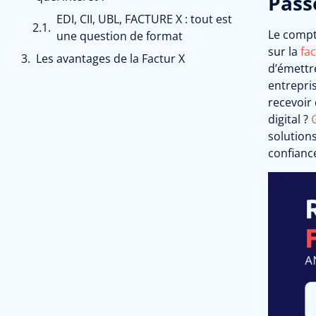
Passe
EDI, CII, UBL, FACTURE X : tout est
Le compt
une question de format
sur la
fa
Les avantages de la Factur X
d’émettr
entrepris
recevoir 
digital ?
solution
confianc