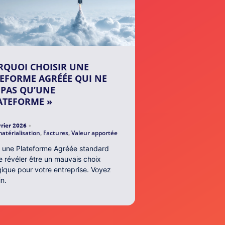
QUOI CHOISIR UNE
EFORME AGRÉÉE QUI NE
 PAS QU’UNE
ATEFORME »
vrier 2026
•
atérialisation
,
Factures
,
Valeur apportée
r une Plateforme Agréée standard
e révéler être un mauvais choix
gique pour votre entreprise. Voyez
in.