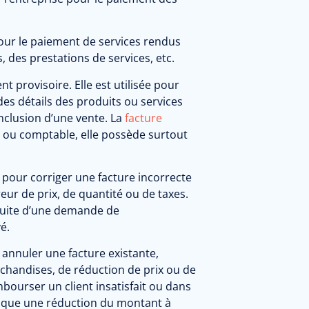
our le paiement de services rendus
s, des prestations de services, etc.
nt provisoire.
Elle est utilisée pour
des détails des produits ou services
nclusion d’une vente.
La
facture
e ou comptable, elle possède surtout
 pour corriger une facture incorrecte
ur de prix, de quantité ou de taxes.
 suite d’une demande de
é.
 annuler une facture existante,
handises, de réduction de prix ou de
mbourser un client insatisfait ou dans
ndique une réduction du montant à