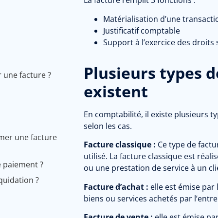
La facture remplit 3 fonctions :
Matérialisation d’une transacti
Justificatif comptable
Support à l’exercice des droits 
Plusieurs types d
r une facture ?
existent
En comptabilité, il existe plusieurs t
selon les cas.
mer une facture
Facture classique :
Ce type de factur
utilisé. La facture classique est réa
e paiement ?
ou une prestation de service à un cli
quidation ?
Facture d’achat :
elle est émise par
biens ou services achetés par l’entre
Facture de vente :
elle est émise pa