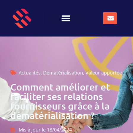
Actualités
,
Dématérialisation
,
Valeur apportée
Comment améliorer et
faciliter ses relations
fournisseurs grâce à la
dématérialisation ?
Mis à jour le
18/04/2024