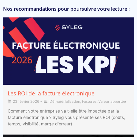
Nos recommandations pour poursuivre votre lecture :
Les ROI de la facture électronique
Dématérialisation
Factures
Valeur apportée
23 février 2026
•
,
,
Comment votre entreprise va t-elle être impactée par la
facture électronique ? Syleg vous présente ses ROI (coûts,
temps, visibilité, marge d'erreur)