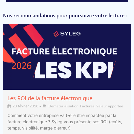
Nos recommandations pour poursuivre votre lecture :
Les ROI de la facture électronique
Dématérialisation
Factures
Valeur apportée
23 février 2026
•
,
,
Comment votre entreprise va t-elle être impactée par la
facture électronique ? Syleg vous présente ses ROI (coûts,
temps, visibilité, marge d'erreur)