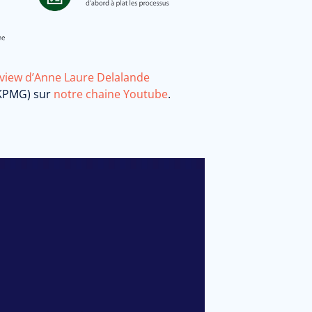
rview d’Anne Laure Delalande
 KPMG) sur
notre chaine Youtube
.