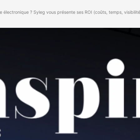
e électronique ? Syleg vous présente ses ROI (coûts, temps, visibilit