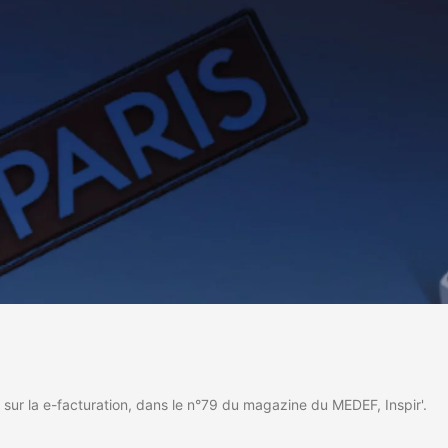
 sur la e-facturation, dans le n°79 du magazine du MEDEF, Inspir'.