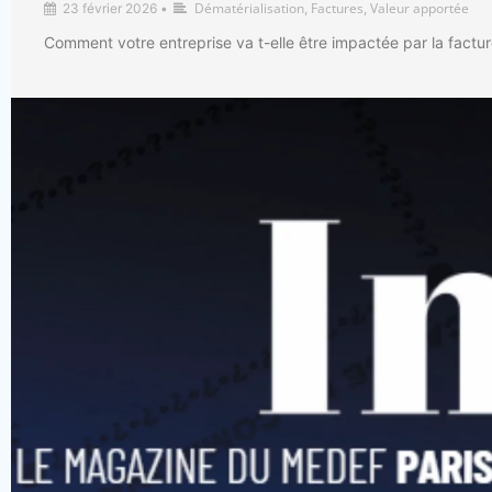
Dématérialisation
Factures
Valeur apportée
23 février 2026
•
,
,
Comment votre entreprise va t-elle être impactée par la factur